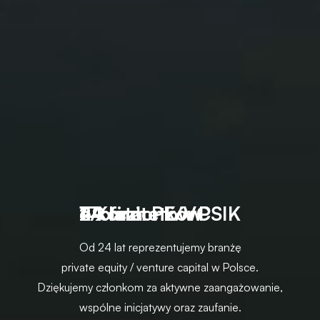
2
1
4
6
7
4
9
k
6
o
l
f
a
c
i
m
r
t
z
m
a
ł
i
t
o
e
P
n
t
E
k
ó
/
ó
w
V
w
C
P
S
I
K
Od 24 lat reprezentujemy branżę
private equity / venture capital w Polsce.
Dziękujemy członkom za aktywne zaangażowanie,
wspólne inicjatywy oraz zaufanie.